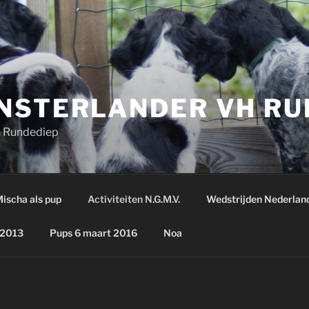
NSTERLANDER VH RU
h Rundediep
ischa als pup
Activiteiten N.G.M.V.
Wedstrijden Nederland
 2013
Pups 6 maart 2016
Noa