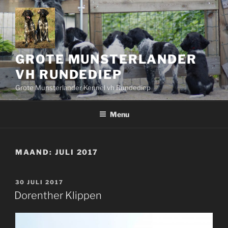
Ga
naar
de
inhoud
GROTE MUNSTERLANDER
VH RUNDEDIEP
Grote Munsterlander Kennel vh Rundediep
Menu
MAAND:
JULI 2017
GEPLAATST
30 JULI 2017
OP
Dorenther Klippen