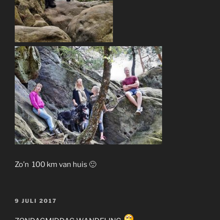
Zo’n 100 km van huis 🙂
GEPLAATST
9 JULI 2017
OP