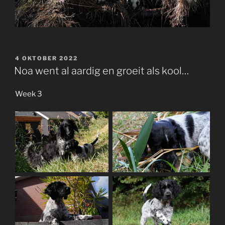
GEPLAATST
4 OKTOBER 2022
OP
Noa went al aardig en groeit als kool…
Week 3