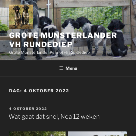
Ga
naar
de
inhoud
GROTE MUNSTERLANDER
VH RUNDEDIEP
Grote Munsterlander Kennel vh Rundediep
Menu
DAG:
4 OKTOBER 2022
GEPLAATST
4 OKTOBER 2022
OP
Wat gaat dat snel, Noa 12 weken