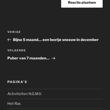
Bericht
Vorig
VORIGE
navigatie
bericht
Bijna 5 maand… een beetje sneeuw in december
Volgend
VOLGENDE
bericht
Puber van 7 maanden…
PAGINA’S
Activiteiten N.G.M.V.
Het Ras