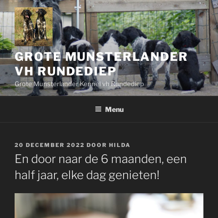
Ga
naar
de
inhoud
GROTE MUNSTERLANDER
VH RUNDEDIEP
Grote Munsterlander Kennel vh Rundediep
Menu
GEPLAATST
20 DECEMBER 2022
DOOR
HILDA
OP
En door naar de 6 maanden, een
half jaar, elke dag genieten!